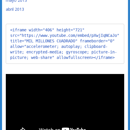
mayo 2013
abril 2013
<iframe width="406" height="721" 
src="https://www.youtube.com/embed/pXwjIqNCaJo" 
title="MIL MILLONES CUADRADO" frameborder="0" 
allow="accelerometer; autoplay; clipboard-
write; encrypted-media; gyroscope; picture-in-
picture; web-share" allowfullscreen></iframe>