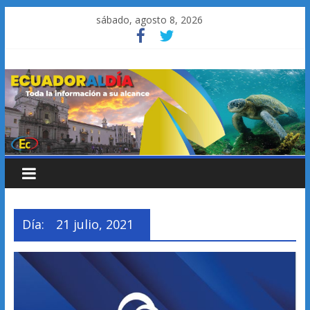
Saltar
sábado, agosto 8, 2026
al
contenido
Día:
21 julio, 2021