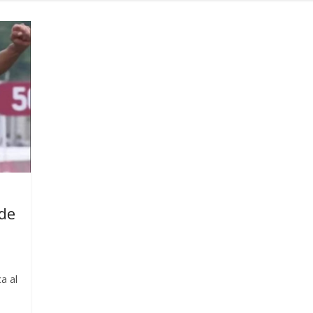
 de
ca al