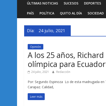
ÚLTIMAS NOTICIAS
SUCESOS
DEPORTES
PAÍS
POLÍTICA
QUITO AL DÍA
SOCIEDAD
Día:
24 julio, 2021
Opinión
A los 25 años, Richard
olímpica para Ecuador
24 julio, 2021
Redacción
Por: Segundo Espinoza Lo de esta madrugada en T
Carapaz. Calidad,
Leer más